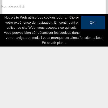
Nom de société
Notre site Web utilise des cookies pour améliorer
votre expérience de navigation. En continuant à
OK !
Numéro d'entreprise
utiliser ce site Web, vous acceptez ce qui suit.
Vous pouvez bien sûr désactiver les cookies dans
votre navigateur, mais il vous manque certaines fonctionnalités !
En savoir plus ...
Nom de la personne-ressource*
E-mail*
Telephone*
Site Web Actuel